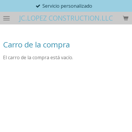
Servicio personalizado
Ir
al
JC.LOPEZ CONSTRUCTION.LLC
contenido
principal
Carro de la compra
El carro de la compra está vacío.